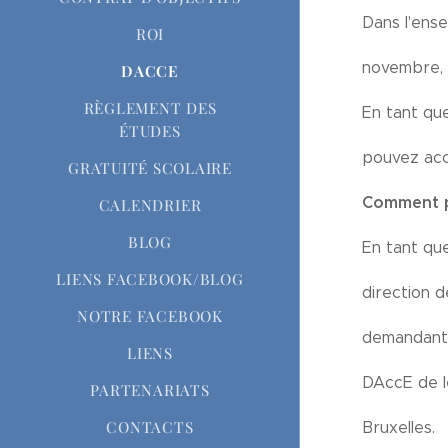
Dans l'ens
ROI
novembre, e
DACCE
RÈGLEMENT DES
En tant que
ÉTUDES
pouvez acc
GRATUITÉ SCOLAIRE
Comment p
CALENDRIER
BLOG
En tant qu
LIENS FACEBOOK/BLOG
direction d
NOTRE FACEBOOK
demandant 
LIENS
DAccE de le
PARTENARIATS
CONTACTS
Bruxelles.