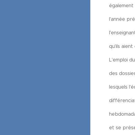
également 
l'année pré
l'enseignan
qu'ils aien
L'emploi du
des dossier
lesquels l
différenci
hebdomadai
et se prés