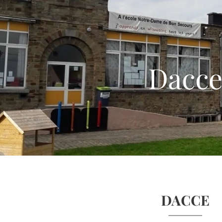
Dacc
DACCE