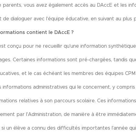
e parents, vous avez également accès au DAccE et les info
de dialoguer avec l'équipe éducative, en suivant au plus 
formations contient le DAccE ?
t conçu pour ne recueillir qu'une information synthétique, 
ages. Certaines informations sont pré-chargées, tandis qu
ucatives, et le cas échéant les membres des équipes CP
s informations administratives qui le concernent, y compri
rmations relatives à son parcours scolaire. Ces informatio
ement par l'Administration, de manière à être immédiateme
s, si un élève a connu des difficultés importantes l'année q