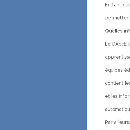
En tant qu
permettent 
Quelles in
Le DAccE es
apprentiss
équipes éd
contient le
et les info
automatiqu
Par ailleur